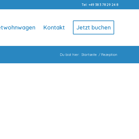
Tel: +49 38 3 78 29 24 8
etwohnwagen
Kontakt
Jetzt buchen
Du bist hier:
Startseite
/
Rezeption